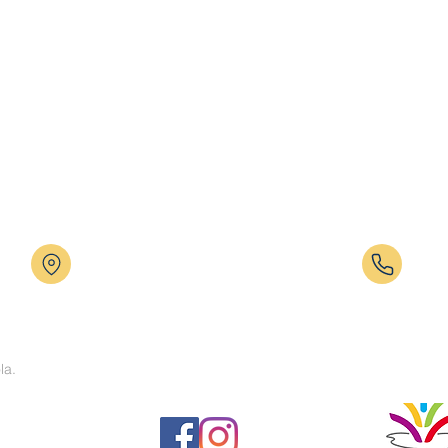
Altzate 12 - 31780 BERA (DBH) Eztegara
ESO: 
32 - 31780 BERA (LH)
Infan
Móvil
la.