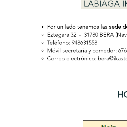
LABIAGA IK
Por un lado tenemos las
sede
de
Eztegara 32
-
31780 BERA (Nava
Teléfono: 948631558
Mó
vil secretaría y comedor: 67
Correo electrónico:
bera@ikast
HO