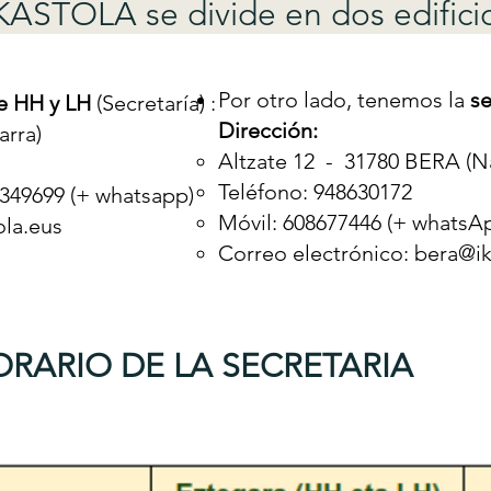
ASTOLA se divide en dos edifici
Por otro lado, tenemos la
se
 HH y LH
(Secretaría)
:
Dirección:
rra)
Altzate 12
-
31780 BERA (Na
Teléfono: 948630172
6349699 (+ whatsapp)
Móvil: 608677446 (+ whatsA
ola.eus
Correo electrónico:
bera@ik
RARIO DE LA SECRETARIA