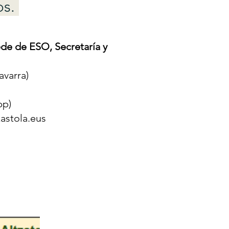
os.
de de ESO, Secretaría y
varra)
pp)
astola.eus